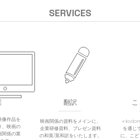
SERVICES
業
翻訳
こ
映像作品を
映画関係の資料をメインに、
＜kodom
り、映画の
企業研修資料、プレゼン資料
を通じ
画関係の業
の和英/英和訳をいたします。
に、こど