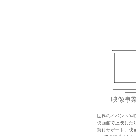
映像事
世界のイベントや
映画館で上映した
買付サポート、映