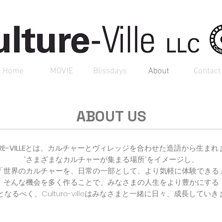
Home
MOVIE
Blissdays
About
Contact
ABOUT US
E-VILLE
とは、カルチャーとヴィレッジを合わせた造語から生まれ
”さまざまなカルチャーが集まる場所”をイメージし、
「世界のカルチャーを、日常の一部として、より気軽に体験できる
そんな機会を多く作ることで、みなさまの人生をより豊かにする
となるべく、Culture-villeはみなさまと一緒に日々、成長してい