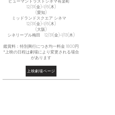
ヒューマントラストシネマ有楽町
12/31(金)~1/6(木)
(愛知)
ミッドランドスクエア シネマ
12/31(金)~1/6(木)
(大阪)
シネリーブル梅田 12/31(金)~1/13(木)
鑑賞料：特別興行につき均一料金 1800円
*上映の日程は劇場により変更される場合
があります
上映劇場ページ
作品情報
邦題：『マクベス』
原題：The Tragedy of Macbeth
製作年：2021年
上映時間：1時間45分