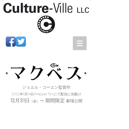
ジョエル・コーエン監督作
2022年1月14日〜Apple TV+にて配信に先駆け
12
月
31
日
期間限定
〜
劇場公開
（金）​