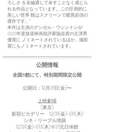
ろしさ を全編通して余すことなく感じら
れる作品となっています。この圧倒的に
美しい世界 観はスクリーンで鑑賞必須の
傑作です。"
本作は主演のデンゼル・ワシントンが
2021年度放送映画批評家協会賞の主演男
優賞に ノミネートされているほか、撮影
賞にもノミネートされています。
公開情報
全国5館にて、特別期間限定公開
公開日：12月31日(金)〜
上映劇場
(東京)
新宿ピカデリー 12/31(金)~1/6(木)
シネ・リーブル池袋
12/31(金)~1/13(木)※1/1元日休館